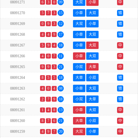
08091271
6
3
0
09
大双
小单
中
08091270
5
7
3
15
小单
大双
错
08091269
0
9
3
12
大双
小单
错
08091268
4
4
9
17
小单
大双
错
08091267
5
9
4
18
小单
大双
中
08091266
4
0
7
11
小单
大双
中
08091265
9
9
3
21
小双
大单
中
08091264
8
5
5
18
大单
小双
错
08091263
4
0
4
08
小单
大双
错
08091262
2
7
9
18
小双
大单
错
08091261
1
4
8
13
小单
大双
中
08091260
8
7
6
21
大单
小双
中
08091259
4
9
7
20
大双
小单
中