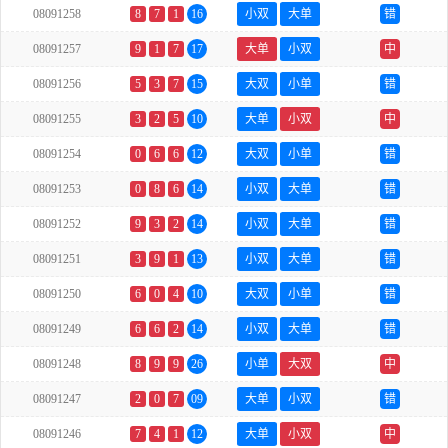
08091258
8
7
1
16
小双
大单
错
08091257
9
1
7
17
大单
小双
中
08091256
5
3
7
15
大双
小单
错
08091255
3
2
5
10
大单
小双
中
08091254
0
6
6
12
大双
小单
错
08091253
0
8
6
14
小双
大单
错
08091252
9
3
2
14
小双
大单
错
08091251
3
9
1
13
小双
大单
错
08091250
6
0
4
10
大双
小单
错
08091249
6
6
2
14
小双
大单
错
08091248
8
9
9
26
小单
大双
中
08091247
2
0
7
09
大单
小双
错
08091246
7
4
1
12
大单
小双
中