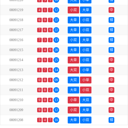
08091220
2
3
5
10
大双
小单
错
08091219
4
1
7
12
小双
大单
中
08091218
6
9
7
22
大单
小双
错
08091217
7
6
9
22
大单
小双
错
08091216
7
3
3
13
小双
大单
错
08091215
7
4
9
20
大单
小双
错
08091214
9
9
7
25
大单
小双
中
08091213
1
7
6
14
大双
小单
中
08091212
0
8
1
09
大双
小单
中
08091211
0
8
2
10
大单
小双
中
08091210
9
0
4
13
小单
大双
中
08091209
9
0
3
12
小双
大单
中
08091208
5
4
7
16
大单
小双
错