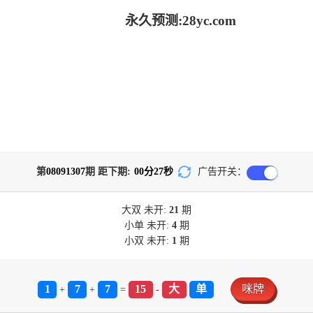
永久预测:28yc.com
第
08091307
期 距下期:
00
分
27
秒
广告开关：
大双
未开:
21
期
小单
未开:
4
期
小双
未开:
1
期
1
7
7
15
大
单
咪牌
+
+
=
-