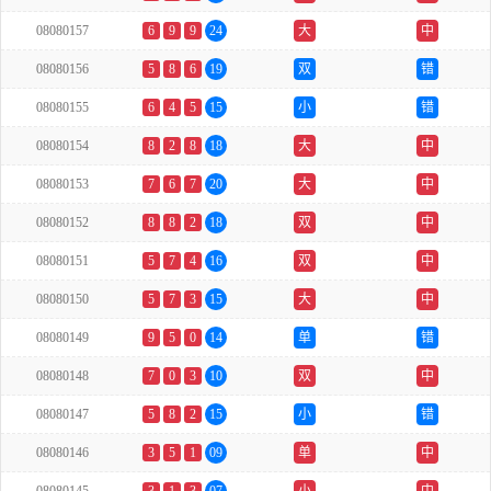
08080157
6
9
9
24
大
中
08080156
5
8
6
19
双
错
08080155
6
4
5
15
小
错
08080154
8
2
8
18
大
中
08080153
7
6
7
20
大
中
08080152
8
8
2
18
双
中
08080151
5
7
4
16
双
中
08080150
5
7
3
15
大
中
08080149
9
5
0
14
单
错
08080148
7
0
3
10
双
中
08080147
5
8
2
15
小
错
08080146
3
5
1
09
单
中