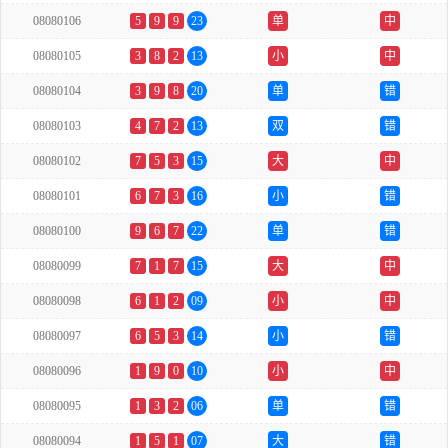
08080106
5
9
9
23
单
中
08080105
3
8
2
13
小
中
08080104
3
9
8
20
单
错
08080103
4
7
2
13
双
错
08080102
7
5
3
15
大
中
08080101
6
7
3
16
小
错
08080100
9
6
7
22
单
错
08080099
7
1
7
15
大
中
08080098
6
1
2
09
小
中
08080097
6
5
3
14
小
错
08080096
1
9
0
10
小
中
08080095
1
3
2
06
单
错
08080094
1
5
1
07
大
错