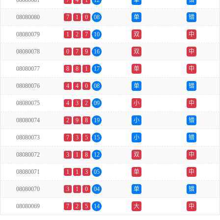
08080081
7
4
1
12
单
错
08080080
7
1
0
08
单
错
08080079
1
2
7
10
双
中
08080078
0
7
9
16
双
中
08080077
8
8
1
17
单
中
08080076
4
4
0
08
单
错
08080075
4
3
2
09
小
中
08080074
2
9
8
19
小
错
08080073
7
3
5
15
小
错
08080072
3
1
8
12
双
中
08080071
1
1
3
05
单
中
08080070
3
1
0
04
单
错
08080069
7
2
5
14
大
中