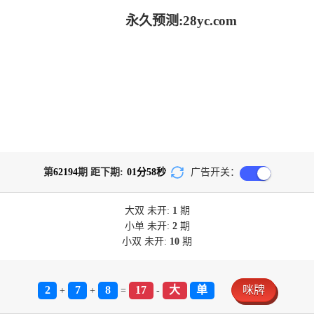
永久预测:28yc.com
第
62194
期 距下期:
01
分
58
秒
广告开关：
大双
未开:
1
期
小单
未开:
2
期
小双
未开:
10
期
2
7
8
17
大
单
咪牌
+
+
=
-