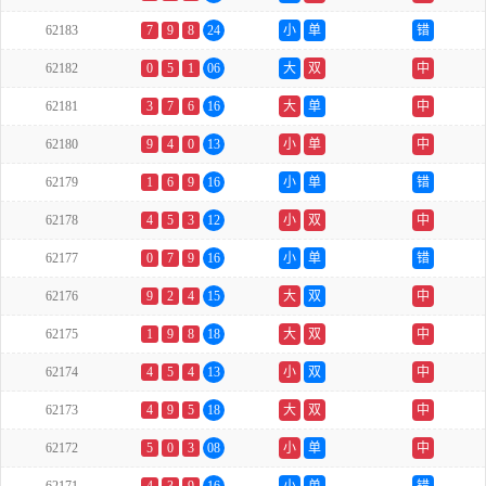
62183
7
9
8
24
小
单
错
62182
0
5
1
06
大
双
中
62181
3
7
6
16
大
单
中
62180
9
4
0
13
小
单
中
62179
1
6
9
16
小
单
错
62178
4
5
3
12
小
双
中
62177
0
7
9
16
小
单
错
62176
9
2
4
15
大
双
中
62175
1
9
8
18
大
双
中
62174
4
5
4
13
小
双
中
62173
4
9
5
18
大
双
中
62172
5
0
3
08
小
单
中