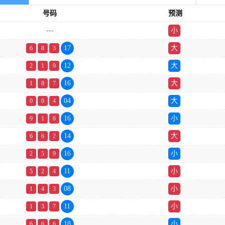
号码
预测
---
小
双
17
大
6
8
3
12
大
2
1
9
16
大
1
8
7
04
大
0
0
4
16
小
9
1
6
14
大
6
6
2
16
小
2
5
9
11
小
5
2
4
08
小
1
4
3
11
小
1
3
7
18
小
6
6
6