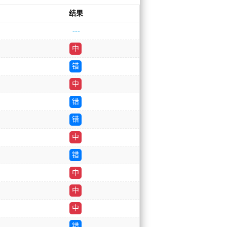
结果
---
中
错
中
错
错
中
错
中
中
中
错