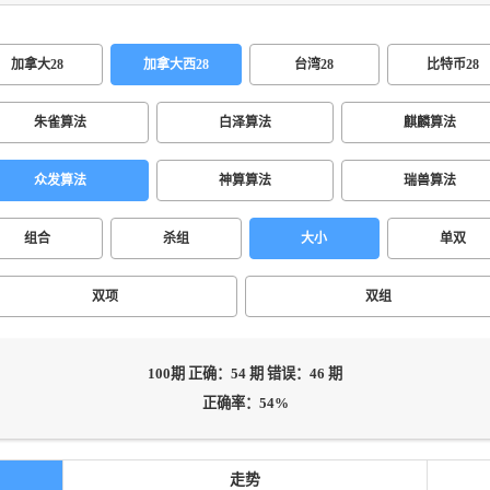
加拿大28
加拿大西28
台湾28
比特币28
朱雀算法
白泽算法
麒麟算法
众发算法
神算算法
瑞兽算法
组合
杀组
大小
单双
双项
双组
100期 正确：54 期 错误：46 期
正确率：54%
走势