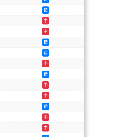
错
中
中
错
错
中
错
中
中
错
中
中