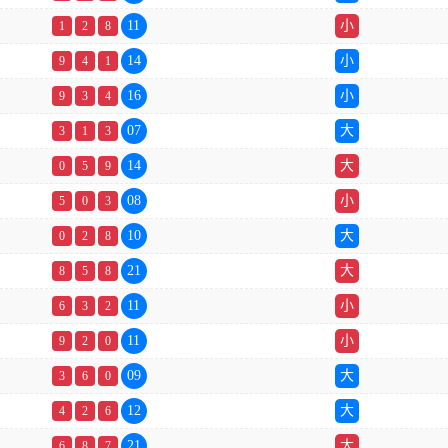
11
小
1
2
8
14
小
9
4
1
16
小
9
3
4
07
大
3
1
3
14
大
0
5
9
08
小
5
0
3
10
大
0
2
8
21
大
8
5
8
11
小
6
3
2
11
小
9
2
0
09
大
3
6
0
12
大
4
2
6
21
大
6
8
7