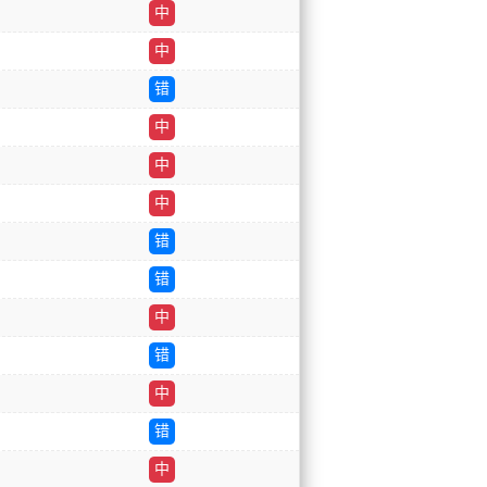
中
中
错
中
中
中
错
错
中
错
中
错
中