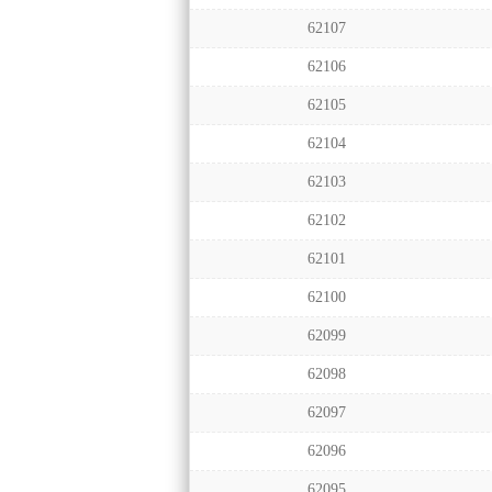
62107
62106
62105
62104
62103
62102
62101
62100
62099
62098
62097
62096
62095