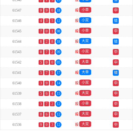
61548
7
1
5
13
殺
错
小单
61547
9
9
0
18
殺
中
小双
61546
4
3
5
12
殺
错
小单
61545
7
0
1
08
殺
中
大双
61544
8
2
8
18
殺
错
小双
61543
0
7
2
09
殺
中
大单
61542
5
0
0
05
殺
中
大单
61541
5
7
5
17
殺
错
小双
61540
3
9
2
14
殺
中
大双
61539
5
6
4
15
殺
中
小单
61538
3
7
2
12
殺
中
大双
61537
0
6
6
12
殺
中
大双
61536
9
0
3
12
殺
中