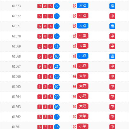
大双
61573
9
8
5
22
殺
错
小双
61572
5
7
3
15
殺
中
大双
61571
6
8
4
18
殺
错
小单
61570
6
8
3
17
殺
中
大单
61569
2
6
3
11
殺
中
小双
61568
5
1
0
06
殺
错
小双
61567
9
9
3
21
殺
中
大单
61566
1
1
8
10
殺
中
大双
61565
1
2
4
07
殺
中
小双
61564
4
8
8
20
殺
中
大双
61563
1
4
1
06
殺
中
大单
61562
8
5
0
13
殺
中
小单
61561
8
7
1
16
殺
中