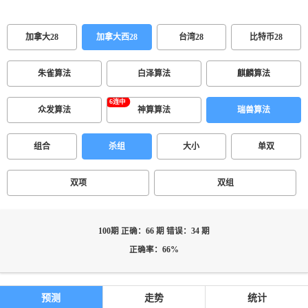
加拿大28
加拿大西28
台湾28
比特币28
朱雀算法
白泽算法
麒麟算法
众发算法
神算算法
瑞兽算法
组合
杀组
大小
单双
双项
双组
100期 正确：66 期 错误：34 期
正确率：66%
预测
走势
统计