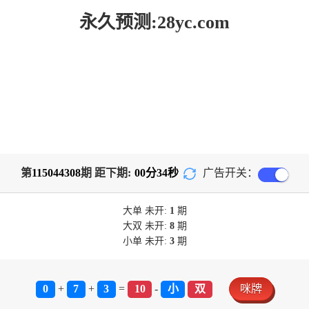
永久预测:28yc.com
第
115044308
期 距下期:
00
分
34
秒
广告开关：
大单
未开:
1
期
大双
未开:
8
期
小单
未开:
3
期
0
+
7
+
3
=
10
-
小
双
咪牌