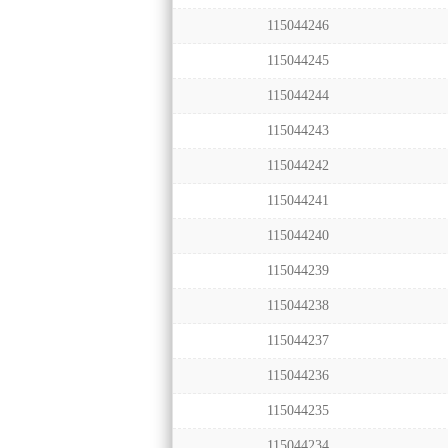
115044246
115044245
115044244
115044243
115044242
115044241
115044240
115044239
115044238
115044237
115044236
115044235
115044234