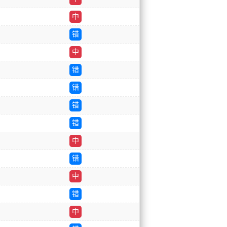
中
错
中
错
错
错
错
中
错
中
错
中