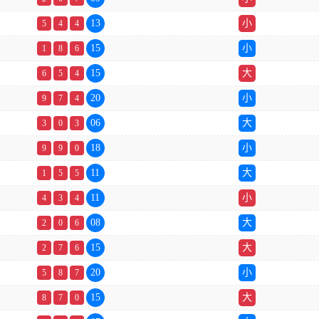
13
小
5
4
4
15
小
1
8
6
15
大
6
5
4
20
小
9
7
4
06
大
3
0
3
18
小
9
9
0
11
大
1
5
5
11
小
4
3
4
08
大
2
0
6
15
大
2
7
6
20
小
5
8
7
15
大
8
7
0