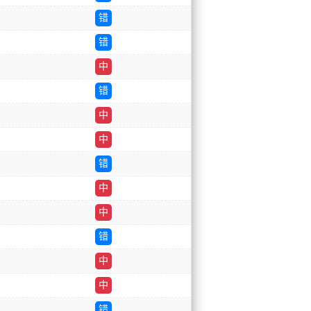
错
错
中
错
中
中
错
中
中
错
中
中
错