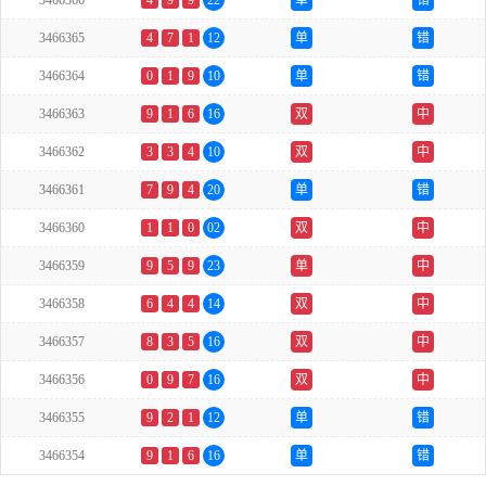
3466366
4
9
9
22
单
错
3466365
4
7
1
12
单
错
3466364
0
1
9
10
单
错
3466363
9
1
6
16
双
中
3466362
3
3
4
10
双
中
3466361
7
9
4
20
单
错
3466360
1
1
0
02
双
中
3466359
9
5
9
23
单
中
3466358
6
4
4
14
双
中
3466357
8
3
5
16
双
中
3466356
0
9
7
16
双
中
3466355
9
2
1
12
单
错
3466354
9
1
6
16
单
错