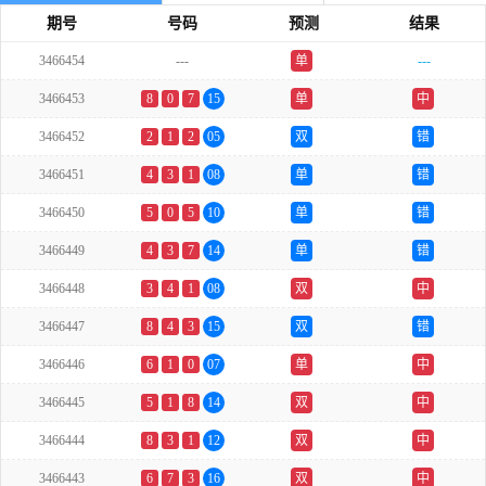
期号
号码
预测
结果
3466454
---
单
---
3466453
8
0
7
15
单
中
3466452
2
1
2
05
双
错
3466451
4
3
1
08
单
错
3466450
5
0
5
10
单
错
3466449
4
3
7
14
单
错
3466448
3
4
1
08
双
中
3466447
8
4
3
15
双
错
3466446
6
1
0
07
单
中
3466445
5
1
8
14
双
中
3466444
8
3
1
12
双
中
3466443
6
7
3
16
双
中