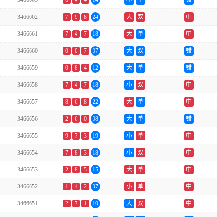
3466663
6
4
4
14
小
单
错
3466662
7
9
8
24
大
双
中
3466661
7
4
7
18
大
单
中
3466660
0
0
7
07
大
双
错
3466659
0
8
4
12
大
单
错
3466658
7
4
7
18
小
双
中
3466657
8
6
8
22
大
单
中
3466656
2
6
0
08
大
单
错
3466655
9
7
3
19
小
单
中
3466654
7
8
3
18
小
双
中
3466653
2
8
5
15
大
单
中
3466652
1
4
2
07
小
单
中
3466651
2
7
1
10
大
双
中