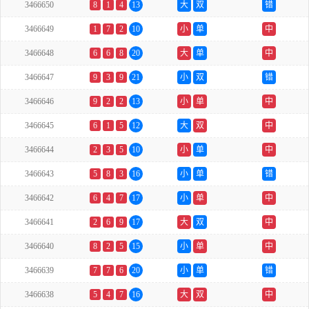
3466650
8
1
4
13
大
双
错
3466649
1
7
2
10
小
单
中
3466648
6
6
8
20
大
单
中
3466647
9
3
9
21
小
双
错
3466646
9
2
2
13
小
单
中
3466645
6
1
5
12
大
双
中
3466644
2
3
5
10
小
单
中
3466643
5
8
3
16
小
单
错
3466642
6
4
7
17
小
单
中
3466641
2
6
9
17
大
双
中
3466640
8
2
5
15
小
单
中
3466639
7
7
6
20
小
单
错
3466638
5
4
7
16
大
双
中