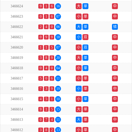
3466624
9
1
6
16
大
单
中
3466623
0
1
6
07
小
单
中
3466622
2
4
0
06
大
单
错
3466621
0
9
9
18
小
双
中
3466620
1
1
5
07
小
双
中
3466619
3
8
9
20
大
单
中
3466618
0
4
0
04
小
单
中
3466617
5
0
6
11
小
单
中
3466616
7
3
9
19
小
单
中
3466615
4
5
1
10
小
单
中
3466614
9
1
5
15
大
单
中
3466613
0
7
4
11
大
单
中
3466612
3
8
2
13
小
单
中