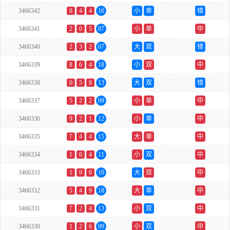
3466342
8
4
4
16
小
单
错
3466341
2
0
5
07
小
单
中
3466340
2
3
2
07
大
双
错
3466339
8
6
4
18
小
双
中
3466338
0
5
8
13
大
双
错
3466337
5
2
2
09
小
单
中
3466336
9
2
1
12
小
单
中
3466335
7
4
4
15
大
单
中
3466334
1
6
4
11
小
双
中
3466333
1
9
0
10
大
双
中
3466332
5
4
9
18
大
单
中
3466331
7
2
4
13
小
双
中
3466330
1
2
6
09
小
双
中