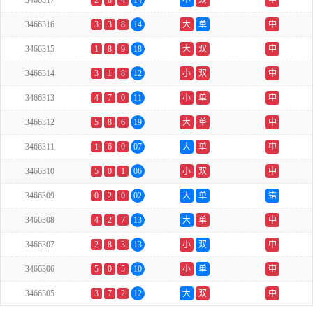
3466317
2
8
4
14
小
双
中
3466316
3
3
8
14
大
单
中
3466315
1
8
9
18
大
双
中
3466314
3
1
8
12
小
双
中
3466313
4
7
0
11
小
单
中
3466312
5
8
6
19
大
单
中
3466311
1
6
0
07
大
单
中
3466310
5
0
1
06
小
双
中
3466309
0
2
0
02
大
单
错
3466308
4
2
7
13
大
单
中
3466307
2
8
3
13
小
双
中
3466306
5
0
5
10
小
单
中
3466305
3
7
2
12
大
双
中