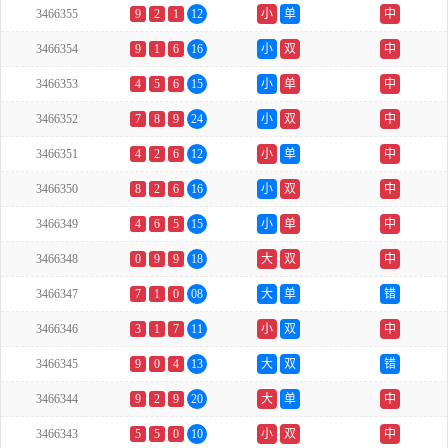
3466355
9
2
1
12
小
单
中
3466354
9
1
6
16
小
双
中
3466353
4
5
6
15
小
单
中
3466352
7
8
9
24
小
双
中
3466351
4
2
6
12
小
单
中
3466350
8
2
6
16
小
双
中
3466349
4
6
5
15
小
单
中
3466348
0
9
9
18
大
双
中
3466347
7
1
0
08
大
单
错
3466346
3
1
7
11
小
双
中
3466345
9
0
4
13
大
双
错
3466344
9
2
9
20
大
单
中
3466343
5
5
0
10
小
双
中