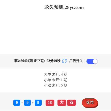
永久预测:28yc.com
第
3466404
期 距下期:
02
分
48
秒
广告开关：
大单
未开:
4
期
小单
未开:
1
期
小双
未开:
5
期
0
9
9
18
大
双
咪牌
+
+
=
-