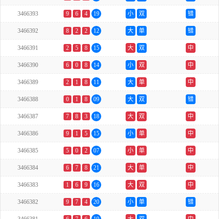
3466393
9
6
4
19
小
双
错
3466392
8
2
2
12
大
单
错
3466391
2
5
8
15
大
双
中
3466390
6
0
8
14
小
双
中
3466389
2
1
8
11
大
单
中
3466388
0
1
8
09
大
双
错
3466387
7
8
3
18
大
双
中
3466386
9
1
5
15
小
单
中
3466385
5
0
2
07
小
单
中
3466384
6
7
8
21
大
单
中
3466383
1
6
9
16
大
双
中
3466382
9
7
4
20
小
单
错