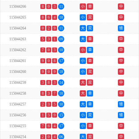
115044266
8
0
3
11
小
单
中
115044265
8
6
4
18
小
双
中
115044264
0
2
9
11
大
双
错
115044263
5
3
1
09
大
单
中
115044262
7
0
3
10
小
单
中
115044261
9
0
8
17
小
单
中
115044260
9
0
9
18
小
双
中
115044259
3
8
3
14
大
双
中
115044258
8
3
7
18
大
单
中
115044257
2
3
5
10
大
单
错
115044256
1
5
9
15
小
双
错
115044255
7
6
4
17
小
单
中
115044254
2
0
4
06
大
双
中