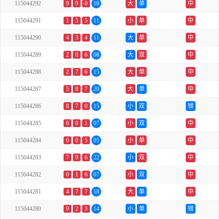
115044292
9
9
0
18
大
单
中
115044291
1
5
5
11
小
单
中
115044290
4
3
4
11
大
单
中
115044289
2
0
6
08
大
双
中
115044288
2
7
6
15
大
单
中
115044287
5
8
7
20
大
单
中
115044286
8
7
0
15
小
双
错
115044285
6
0
1
07
小
双
中
115044284
0
0
5
05
小
单
中
115044283
7
9
6
22
小
双
中
115044282
0
1
6
07
小
双
中
115044281
4
7
7
18
大
单
中
115044280
9
2
3
14
小
单
错