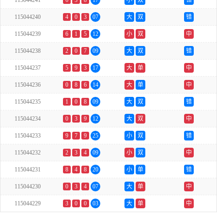
115044241
6
3
8
17
小
双
错
115044240
4
0
3
07
大
双
错
115044239
6
1
5
12
小
双
中
115044238
2
0
7
09
大
双
错
115044237
5
9
3
17
大
单
中
115044236
0
8
6
14
大
单
中
115044235
1
0
8
09
大
双
错
115044234
0
3
9
12
大
双
中
115044233
9
7
9
25
小
双
错
115044232
2
3
4
09
小
双
中
115044231
8
4
8
20
小
单
错
115044230
0
3
4
07
大
单
中
115044229
3
0
0
03
大
单
中