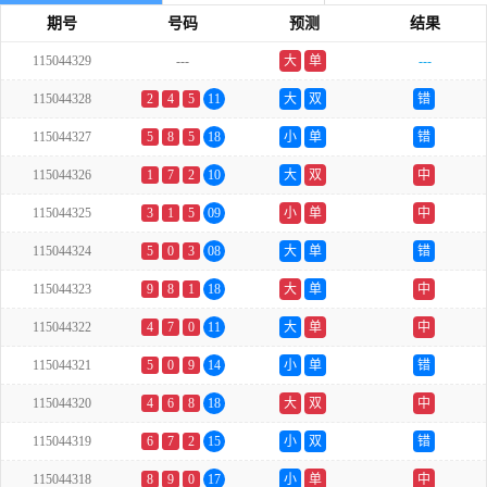
期号
号码
预测
结果
115044329
---
大
单
---
115044328
2
4
5
11
大
双
错
115044327
5
8
5
18
小
单
错
115044326
1
7
2
10
大
双
中
115044325
3
1
5
09
小
单
中
115044324
5
0
3
08
大
单
错
115044323
9
8
1
18
大
单
中
115044322
4
7
0
11
大
单
中
115044321
5
0
9
14
小
单
错
115044320
4
6
8
18
大
双
中
115044319
6
7
2
15
小
双
错
115044318
8
9
0
17
小
单
中