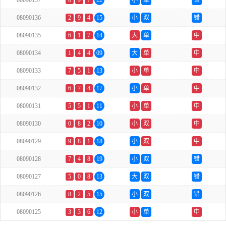
08090137
6
9
7
22
小
单
错
08090136
2
9
4
15
小
双
错
08090135
6
1
7
14
大
单
中
08090134
1
4
4
09
大
单
中
08090133
7
5
1
13
小
单
中
08090132
6
7
4
17
小
单
中
08090131
5
5
1
11
小
单
中
08090130
0
8
2
10
小
双
中
08090129
9
8
1
18
小
双
中
08090128
7
4
8
19
小
双
错
08090127
5
0
8
13
大
双
错
08090126
8
2
5
15
小
双
错
08090125
3
3
6
12
小
单
中