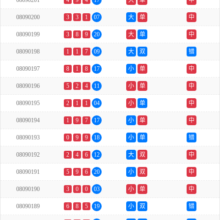
08090201
4
9
4
17
大
单
中
08090200
3
3
1
07
大
单
中
08090199
3
8
9
20
大
单
中
08090198
1
1
7
09
大
双
错
08090197
8
1
8
17
小
单
中
08090196
5
2
4
11
小
单
中
08090195
2
1
1
04
小
单
中
08090194
1
9
7
17
小
单
中
08090193
0
9
9
18
小
单
错
08090192
2
4
6
12
大
双
中
08090191
5
9
6
20
小
双
中
08090190
3
0
0
03
小
单
中
08090189
6
8
5
19
小
双
错