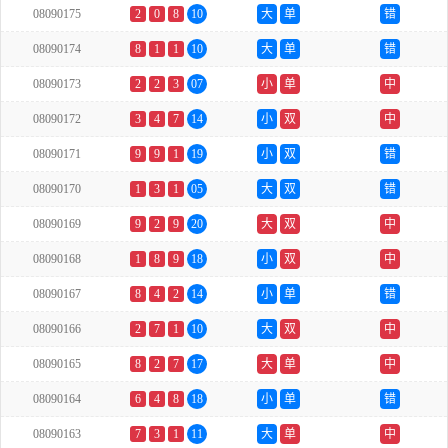
08090175
2
0
8
10
大
单
错
08090174
8
1
1
10
大
单
错
08090173
2
2
3
07
小
单
中
08090172
3
4
7
14
小
双
中
08090171
9
9
1
19
小
双
错
08090170
1
3
1
05
大
双
错
08090169
9
2
9
20
大
双
中
08090168
1
8
9
18
小
双
中
08090167
8
4
2
14
小
单
错
08090166
2
7
1
10
大
双
中
08090165
8
2
7
17
大
单
中
08090164
6
4
8
18
小
单
错
08090163
7
3
1
11
大
单
中