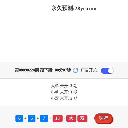
永久预测:28yc.com
第
08090224
期 距下期:
00
分
07
秒
广告开关：
大单
未开:
3
期
小单
未开:
1
期
小双
未开:
5
期
6
5
7
18
大
双
咪牌
+
+
=
-