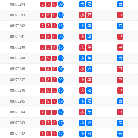
08070294
2
7
0
09
大
双
错
08070293
4
6
0
10
小
双
中
08070292
7
5
4
16
小
单
错
08070291
3
3
0
06
小
单
中
08070290
6
5
4
15
大
单
中
08070289
9
9
2
20
小
单
错
08070288
3
4
0
07
小
双
中
08070287
1
3
5
09
小
单
中
08070286
5
9
5
19
大
双
中
08070285
3
9
7
19
小
双
错
08070284
4
5
3
12
小
单
中
08070283
2
7
8
17
小
双
错
08070282
1
9
7
17
小
双
错