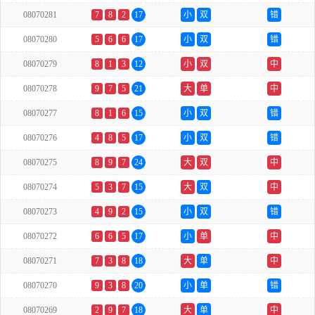
08070281
7
8
2
17
小
双
错
08070280
5
6
6
17
小
双
错
08070279
8
1
3
12
小
双
中
08070278
9
7
5
21
大
单
中
08070277
8
1
6
15
小
双
错
08070276
4
8
5
17
小
双
错
08070275
8
9
7
24
大
双
中
08070274
5
3
7
15
大
双
中
08070273
4
9
2
15
小
双
错
08070272
6
6
5
17
小
单
中
08070271
7
3
8
18
大
单
中
08070270
9
3
8
20
小
单
错
08070269
2
9
7
18
大
单
中