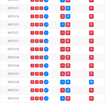
08070256
1
6
9
16
小
双
中
08070255
7
8
2
17
大
双
中
08070254
5
4
6
15
大
双
中
08070253
8
3
8
19
小
单
中
08070252
7
2
2
11
小
单
中
08070251
0
6
7
13
小
单
中
08070250
5
1
1
07
小
单
中
08070249
5
3
2
10
小
双
中
08070248
2
1
8
11
小
单
中
08070247
1
9
7
17
大
单
中
08070246
8
2
6
16
小
单
错
08070245
0
3
4
07
小
双
中
08070244
8
0
4
12
大
双
中