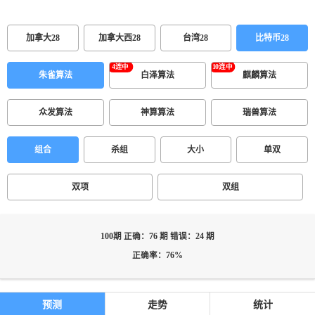
加拿大28
加拿大西28
台湾28
比特币28
朱雀算法
白泽算法
麒麟算法
众发算法
神算算法
瑞兽算法
组合
杀组
大小
单双
双项
双组
100期 正确：76 期 错误：24 期
正确率：76%
预测
走势
统计