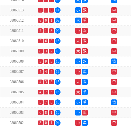
08060514
6
1
6
13
大
双
错
08060513
5
1
8
14
小
双
中
08060512
8
0
1
09
大
单
中
08060511
2
1
3
06
小
双
中
08060510
2
6
8
16
大
双
中
08060509
8
3
7
18
大
双
中
08060508
3
9
3
15
小
双
错
08060507
4
4
4
12
小
单
中
08060506
4
3
8
15
大
双
中
08060505
4
7
5
16
大
单
中
08060504
3
7
6
16
小
单
错
08060503
6
8
1
15
小
单
中
08060502
3
0
1
04
小
单
中