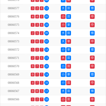
08060578
0
5
3
08
大
双
中
08060577
3
2
8
13
大
双
错
08060576
4
4
1
09
小
双
中
08060575
1
3
6
10
小
单
中
08060574
2
5
2
09
大
双
错
08060573
1
0
2
03
大
单
中
08060572
5
2
7
14
小
单
错
08060571
2
7
6
15
大
双
中
08060570
9
7
4
20
小
双
中
08060569
0
7
7
14
小
单
错
08060568
4
7
5
16
小
双
中
08060567
0
8
5
13
大
双
错
08060566
1
2
7
10
小
双
中