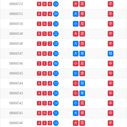
08060552
8
0
6
14
大
双
中
08060551
0
5
4
09
大
单
中
08060550
1
6
7
14
小
双
中
08060549
8
5
9
22
大
双
中
08060548
1
7
2
10
大
双
中
08060547
9
0
1
10
大
单
错
08060546
1
1
4
06
小
双
中
08060545
7
0
8
15
小
单
中
08060544
6
3
4
13
小
双
中
08060543
4
5
1
10
小
单
中
08060542
1
5
8
14
小
双
中
08060541
0
9
2
11
大
单
中
08060540
4
1
9
14
大
双
中