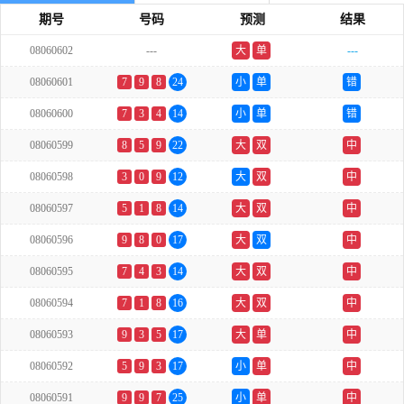
期号
号码
预测
结果
08060602
---
大
单
---
08060601
7
9
8
24
小
单
错
08060600
7
3
4
14
小
单
错
08060599
8
5
9
22
大
双
中
08060598
3
0
9
12
大
双
中
08060597
5
1
8
14
大
双
中
08060596
9
8
0
17
大
双
中
08060595
7
4
3
14
大
双
中
08060594
7
1
8
16
大
双
中
08060593
9
3
5
17
大
单
中
08060592
5
9
3
17
小
单
中
08060591
9
9
7
25
小
单
中