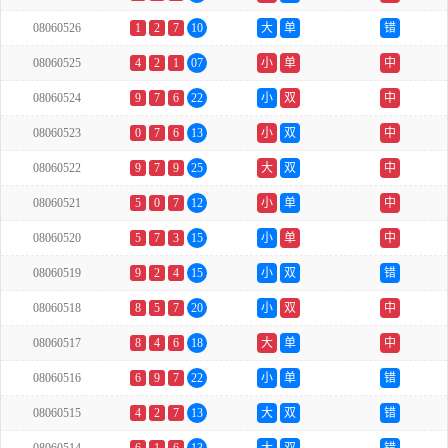
08060526
1
2
7
10
大
单
错
08060525
4
2
1
07
小
单
中
08060524
9
7
6
22
小
双
中
08060523
0
7
6
13
小
双
中
08060522
9
7
9
25
大
双
中
08060521
5
0
7
12
小
单
中
08060520
5
7
3
15
小
单
中
08060519
9
2
4
15
小
双
错
08060518
8
5
7
20
小
双
中
08060517
8
4
6
18
大
单
中
08060516
6
9
7
22
小
单
错
08060515
4
2
7
13
大
双
错