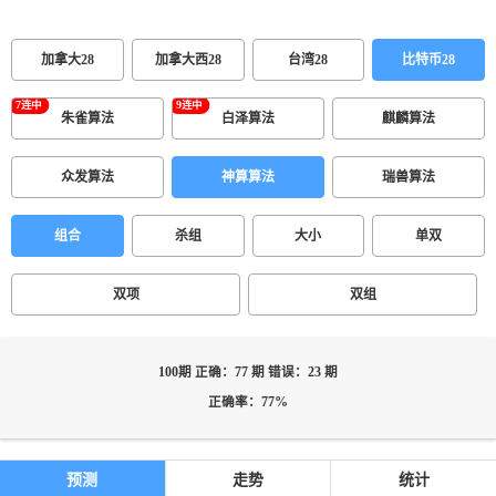
加拿大28
加拿大西28
台湾28
比特币28
朱雀算法
白泽算法
麒麟算法
众发算法
神算算法
瑞兽算法
组合
杀组
大小
单双
双项
双组
100期 正确：77 期 错误：23 期
正确率：77%
预测
走势
统计