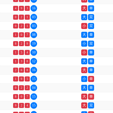
16
大
单
4
9
3
03
大
双
0
2
1
03
小
双
0
2
1
08
大
单
1
0
7
19
小
双
8
2
9
10
小
单
1
5
4
12
大
单
1
3
8
16
大
单
2
6
8
15
小
单
1
9
5
04
大
单
0
2
2
15
大
单
8
0
7
15
大
双
9
2
4