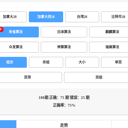
加拿大28
加拿大西28
台湾28
比特币28
朱雀算法
白泽算法
麒麟算法
众发算法
神算算法
瑞兽算法
组合
杀组
大小
单双
双项
双组
100期 正确：75 期 错误：25 期
正确率：75%
走势