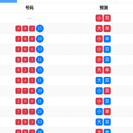
号码
预测
---
小
双
15
大
单
4
9
2
10
小
单
2
0
8
13
小
双
1
6
6
11
小
双
8
0
3
15
大
单
8
2
5
11
大
双
6
4
1
20
小
双
7
7
6
11
小
双
2
9
0
21
小
单
7
7
7
13
大
双
1
9
3
16
大
单
0
9
7