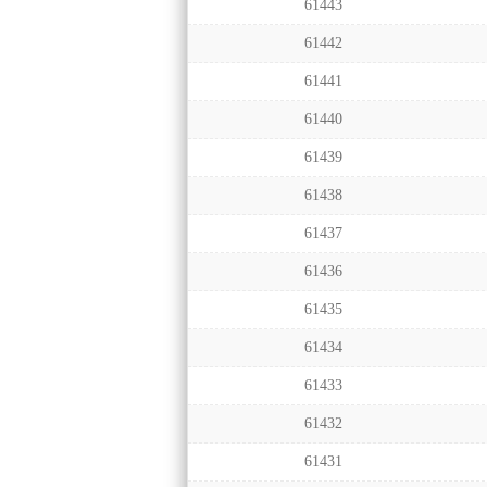
61443
61442
61441
61440
61439
61438
61437
61436
61435
61434
61433
61432
61431