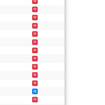
中
中
中
中
中
中
中
中
中
中
中
错
中