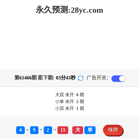
永久预测:28yc.com
第
61466
期 距下期:
03
分
42
秒
广告开关：
大双
未开:
6
期
小单
未开:
2
期
小双
未开:
1
期
4
+
9
+
2
=
15
-
大
单
咪牌