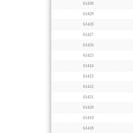
61430
61429
61428
61427
61426
61425
61424
61423
61422
61421
61420
61419
61418