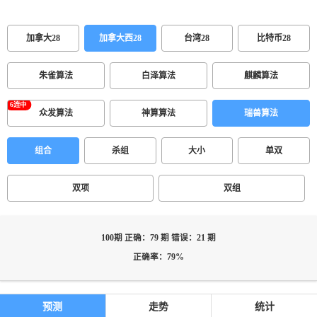
加拿大28
加拿大西28
台湾28
比特币28
朱雀算法
白泽算法
麒麟算法
众发算法
神算算法
瑞兽算法
组合
杀组
大小
单双
双项
双组
100期 正确：79 期 错误：21 期
正确率：79%
预测
走势
统计