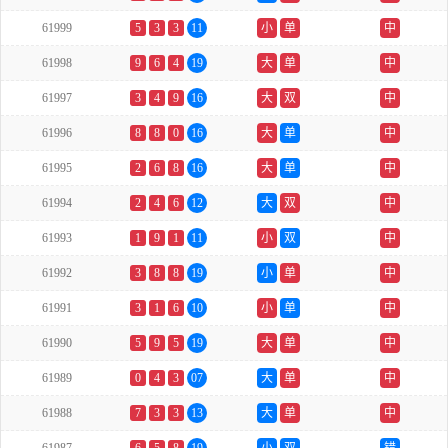
61999
5
3
3
11
小
单
中
61998
9
6
4
19
大
单
中
61997
3
4
9
16
大
双
中
61996
8
8
0
16
大
单
中
61995
2
6
8
16
大
单
中
61994
2
4
6
12
大
双
中
61993
1
9
1
11
小
双
中
61992
3
8
8
19
小
单
中
61991
3
1
6
10
小
单
中
61990
5
9
5
19
大
单
中
61989
0
4
3
07
大
单
中
61988
7
3
3
13
大
单
中