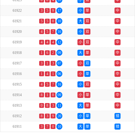
61923
8
8
4
20
小
双
中
61922
3
5
9
17
小
单
中
61921
5
5
0
10
大
双
中
61920
4
5
7
16
小
双
中
61919
4
4
4
12
小
双
中
61918
1
6
2
09
大
单
中
61917
3
1
3
07
小
双
中
61916
1
4
1
06
小
单
中
61915
4
5
7
16
小
双
中
61914
8
1
0
09
小
单
中
61913
0
8
3
11
大
单
中
61912
8
3
9
20
小
单
错
61911
3
7
0
10
大
单
错