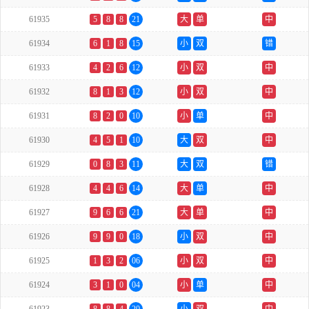
61935
5
8
8
21
大
单
中
61934
6
1
8
15
小
双
错
61933
4
2
6
12
小
双
中
61932
8
1
3
12
小
双
中
61931
8
2
0
10
小
单
中
61930
4
5
1
10
大
双
中
61929
0
8
3
11
大
双
错
61928
4
4
6
14
大
单
中
61927
9
6
6
21
大
单
中
61926
9
9
0
18
小
双
中
61925
1
3
2
06
小
双
中
61924
3
1
0
04
小
单
中