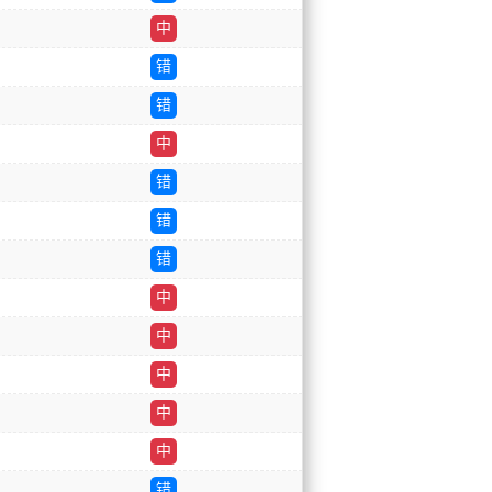
中
错
错
中
错
错
错
中
中
中
中
中
错