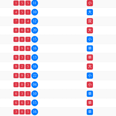
11
小
1
5
5
10
大
4
5
1
12
双
7
1
4
20
大
8
6
6
15
小
0
8
7
16
单
1
9
6
13
单
9
3
1
16
大
9
2
5
22
小
8
9
5
04
小
1
0
3
10
单
6
3
1
15
单
6
6
3
16
单
3
8
5