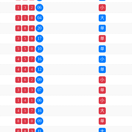
06
小
1
3
2
04
大
3
1
0
20
单
8
8
4
17
单
3
5
9
10
单
5
5
0
16
小
4
5
7
12
单
4
4
4
09
小
1
6
2
07
单
3
1
3
06
小
1
4
1
16
大
4
5
7
09
单
8
1
0
11
大
0
8
3