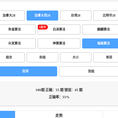
加拿大28
加拿大西28
台湾28
比特币28
朱雀算法
白泽算法
麒麟算法
众发算法
神算算法
瑞兽算法
组合
杀组
大小
单双
双项
双组
100期 正确：55 期 错误：45 期
正确率：55%
走势