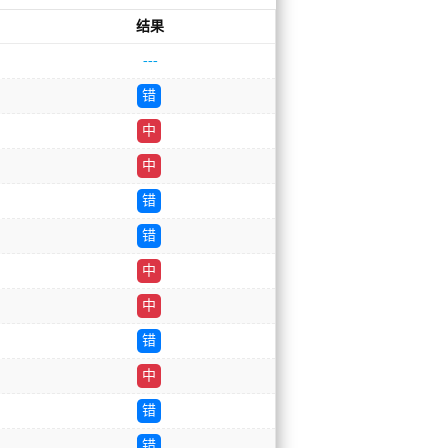
结果
---
错
中
中
错
错
中
中
错
中
错
错