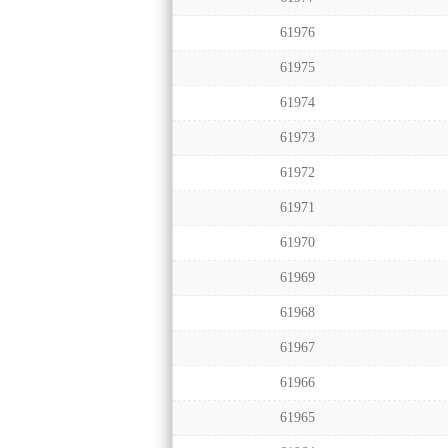
61976
61975
61974
61973
61972
61971
61970
61969
61968
61967
61966
61965