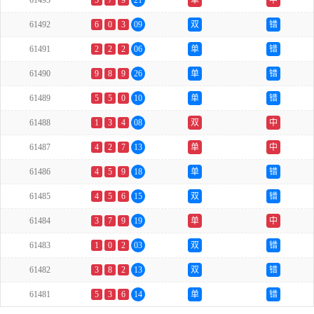
61493
5
7
9
21
单
中
61492
6
0
3
09
双
错
61491
2
2
2
06
单
错
61490
9
8
9
26
单
错
61489
5
5
0
10
单
错
61488
1
3
4
08
双
中
61487
4
2
7
13
单
中
61486
4
5
9
18
单
错
61485
4
5
6
15
双
错
61484
3
7
9
19
单
中
61483
1
0
2
03
双
错
61482
3
8
2
13
双
错
61481
5
3
6
14
单
错