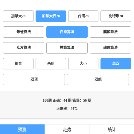
加拿大28
加拿大西28
台湾28
比特币28
朱雀算法
白泽算法
麒麟算法
众发算法
神算算法
瑞兽算法
组合
杀组
大小
单双
双项
双组
100期 正确：44 期 错误：56 期
正确率：44%
预测
走势
统计