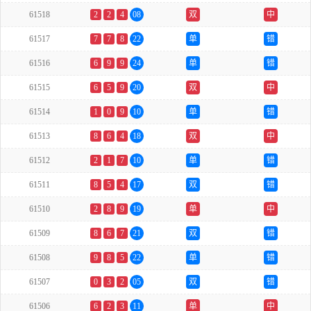
61518
2
2
4
08
双
中
61517
7
7
8
22
单
错
61516
6
9
9
24
单
错
61515
6
5
9
20
双
中
61514
1
0
9
10
单
错
61513
8
6
4
18
双
中
61512
2
1
7
10
单
错
61511
8
5
4
17
双
错
61510
2
8
9
19
单
中
61509
8
6
7
21
双
错
61508
9
8
5
22
单
错
61507
0
3
2
05
双
错
61506
6
2
3
11
单
中