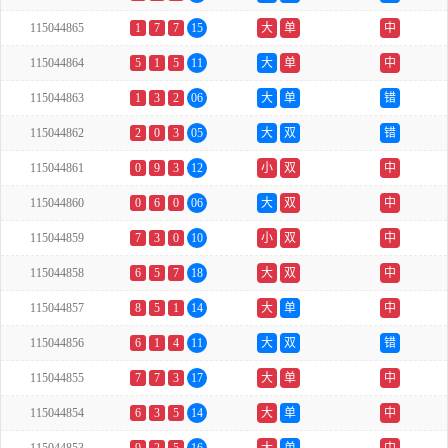
115044865
1
7
7
15
大
单
中
115044864
5
1
5
11
大
单
中
115044863
1
3
2
06
大
单
错
115044862
2
0
3
05
大
双
错
115044861
0
9
3
12
小
双
中
115044860
0
6
0
06
大
双
中
115044859
7
3
0
10
小
双
中
115044858
6
5
7
18
大
双
中
115044857
8
5
1
14
大
单
中
115044856
6
1
4
11
大
双
错
115044855
7
7
3
17
大
单
中
115044854
6
3
5
14
大
单
中