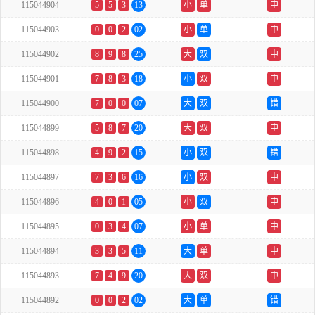
115044904
5
5
3
13
小
单
中
115044903
0
0
2
02
小
单
中
115044902
8
9
8
25
大
双
中
115044901
7
8
3
18
小
双
中
115044900
7
0
0
07
大
双
错
115044899
5
8
7
20
大
双
中
115044898
4
9
2
15
小
双
错
115044897
7
3
6
16
小
双
中
115044896
4
0
1
05
小
双
中
115044895
0
3
4
07
小
单
中
115044894
3
3
5
11
大
单
中
115044893
7
4
9
20
大
双
中
115044892
0
0
2
02
大
单
错