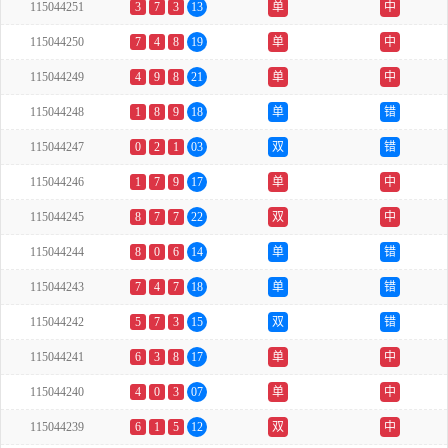
115044251
3
7
3
13
单
中
115044250
7
4
8
19
单
中
115044249
4
9
8
21
单
中
115044248
1
8
9
18
单
错
115044247
0
2
1
03
双
错
115044246
1
7
9
17
单
中
115044245
8
7
7
22
双
中
115044244
8
0
6
14
单
错
115044243
7
4
7
18
单
错
115044242
5
7
3
15
双
错
115044241
6
3
8
17
单
中
115044240
4
0
3
07
单
中
115044239
6
1
5
12
双
中