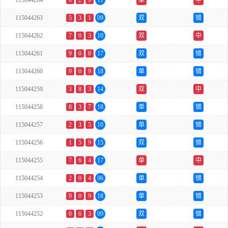
115044264
0
2
9
11
单
中
115044263
5
3
1
09
双
错
115044262
7
0
3
10
双
中
115044261
9
0
8
17
双
错
115044260
9
0
9
18
单
错
115044259
3
8
3
14
双
中
115044258
8
3
7
18
单
错
115044257
2
3
5
10
单
错
115044256
1
5
9
15
双
错
115044255
7
6
4
17
单
中
115044254
2
0
4
06
单
错
115044253
9
0
9
18
单
错
115044252
0
6
3
09
双
错