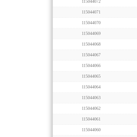
115044072
115044071
115044070
115044069
115044068
115044067
115044066
115044065
115044064
115044063
115044062
115044061
115044060