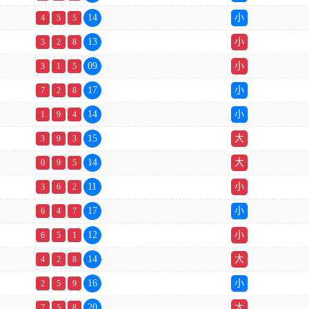
14
小
4
5
5
13
小
3
2
8
09
小
3
1
5
17
小
7
2
8
14
小
1
9
4
15
大
3
9
3
14
大
0
9
5
11
小
3
6
2
17
小
6
4
7
12
小
6
5
1
14
大
4
2
8
16
小
2
5
9
20
大
7
5
8