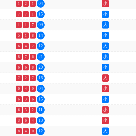
04
小
1
2
1
15
小
7
7
1
09
大
1
1
7
14
小
5
1
8
12
大
6
4
2
21
小
8
7
6
20
小
6
6
8
16
大
7
2
7
04
小
0
4
0
15
小
6
3
6
11
小
6
3
2
13
小
3
6
4
12
大
8
4
0