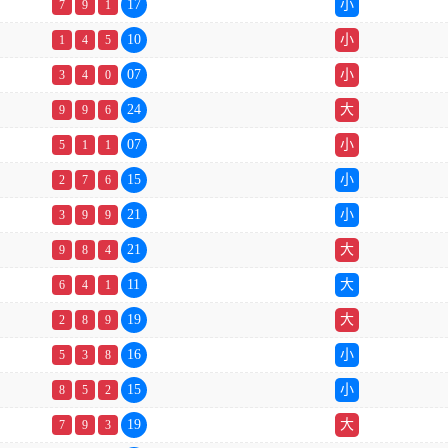
17
小
7
9
1
10
小
1
4
5
07
小
3
4
0
24
大
9
9
6
07
小
5
1
1
15
小
2
7
6
21
小
3
9
9
21
大
9
8
4
11
大
6
4
1
19
大
2
8
9
16
小
5
3
8
15
小
8
5
2
19
大
7
9
3