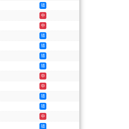
错
中
中
错
错
错
错
中
中
错
错
中
错