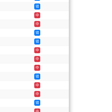
错
中
中
错
错
中
中
中
错
中
中
错
中