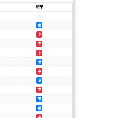
结果
---
错
中
中
中
错
中
错
中
错
错
中