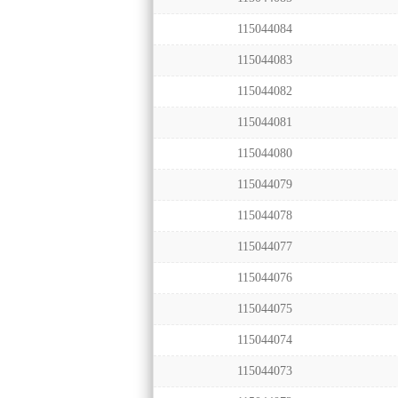
115044084
115044083
115044082
115044081
115044080
115044079
115044078
115044077
115044076
115044075
115044074
115044073