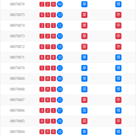
08070076
2
2
0
04
单
错
08070075
6
5
2
13
单
中
08070074
3
3
5
11
单
中
08070073
2
2
9
13
单
中
08070072
6
7
3
16
双
中
08070071
8
4
8
20
单
错
08070070
5
5
2
12
单
错
08070069
1
0
5
06
单
错
08070068
5
9
5
19
双
错
08070067
3
6
6
15
单
中
08070066
4
2
1
07
双
错
08070065
8
7
1
16
双
中
08070064
8
9
9
26
单
错