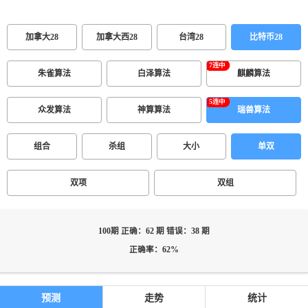
加拿大28
加拿大西28
台湾28
比特币28
朱雀算法
白泽算法
麒麟算法
众发算法
神算算法
瑞兽算法
组合
杀组
大小
单双
双项
双组
100期 正确：62 期 错误：38 期
正确率：62%
预测
走势
统计