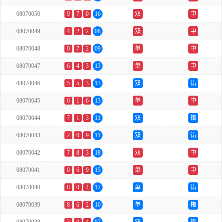
08070050
9
7
0
16
双
中
08070049
4
2
2
08
双
中
08070048
0
7
2
09
单
中
08070047
6
4
3
13
单
中
08070046
5
5
3
13
双
错
08070045
6
1
6
13
单
中
08070044
7
1
3
11
双
错
08070043
2
0
9
11
双
错
08070042
7
8
3
18
双
中
08070041
0
6
9
15
单
中
08070040
8
0
4
12
单
错
08070039
8
6
2
16
单
错