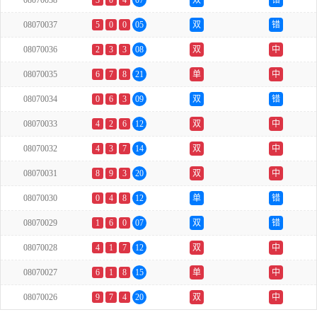
08070038
3
0
4
07
双
错
08070037
5
0
0
05
双
错
08070036
2
3
3
08
双
中
08070035
6
7
8
21
单
中
08070034
0
6
3
09
双
错
08070033
4
2
6
12
双
中
08070032
4
3
7
14
双
中
08070031
8
9
3
20
双
中
08070030
0
4
8
12
单
错
08070029
1
6
0
07
双
错
08070028
4
1
7
12
双
中
08070027
6
1
8
15
单
中
08070026
9
7
4
20
双
中