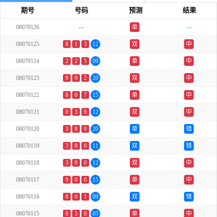
期号
号码
预测
结果
08070126
---
单
---
08070125
8
1
3
12
双
中
08070124
2
2
5
09
单
中
08070123
9
9
2
20
双
中
08070122
8
0
7
15
单
中
08070121
0
3
9
12
双
中
08070120
3
8
9
20
单
错
08070119
3
8
0
11
双
错
08070118
3
9
0
12
双
中
08070117
9
6
0
15
单
中
08070116
8
0
1
09
双
错
08070115
0
5
0
05
单
中