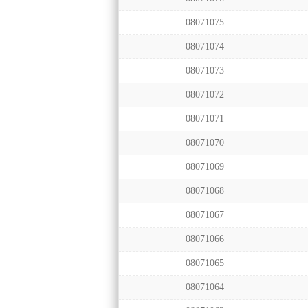
08071075
08071074
08071073
08071072
08071071
08071070
08071069
08071068
08071067
08071066
08071065
08071064