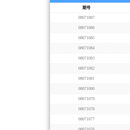
期号
08071087
08071086
08071085
08071084
08071083
08071082
08071081
08071080
08071079
08071078
08071077
08071076