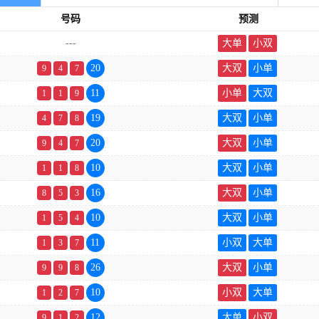
号码
预测
---
大单
小双
20
大双
小单
9
4
7
11
小单
大双
1
1
9
19
大双
小单
4
7
8
20
大双
小单
9
4
7
10
大双
小单
1
1
8
16
大双
小单
8
5
3
10
大双
小单
1
5
4
11
小双
大单
1
3
7
26
大双
小单
9
9
8
10
小双
大单
1
2
7
12
大单
小双
9
1
2