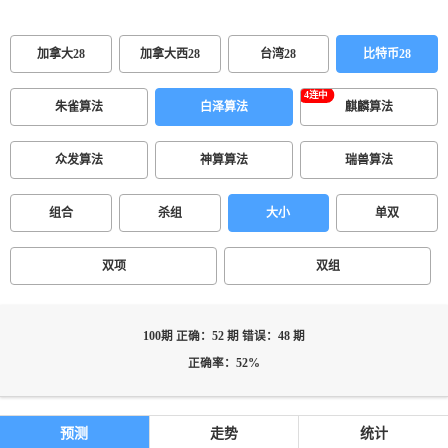
加拿大28
加拿大西28
台湾28
比特币28
朱雀算法
白泽算法
麒麟算法
众发算法
神算算法
瑞兽算法
组合
杀组
大小
单双
双项
双组
100期 正确：52 期 错误：48 期
正确率：52%
预测
走势
统计